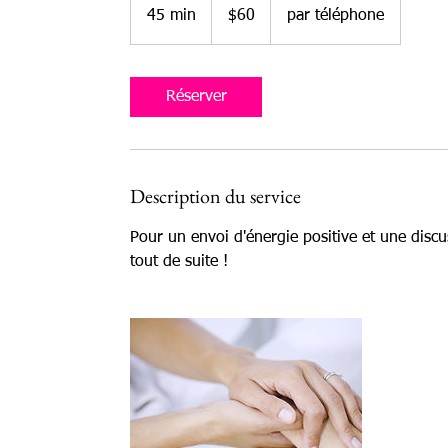
US
45 min
4
$60
par téléphone
dollars
5
m
i
Réserver
n
Description du service
Pour un envoi d'énergie positive et une disc
tout de suite !